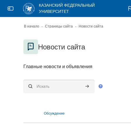
Skip to sidebar navigation menu
Skip to page footer
Перейти к основному содержанию
КАЗАНСКИЙ ФЕДЕРАЛЬНЫЙ
Откройте боковую панель
УНИВЕРСИТЕТ
В начало
Страницы сайта
Новости сайта
Блоки
Новости сайта
Блоки
Требуемые условия завершения
Главные новости и объявления
Искать
Искать
Обсуждение
Список обсуждений. Показано 18 из 18 