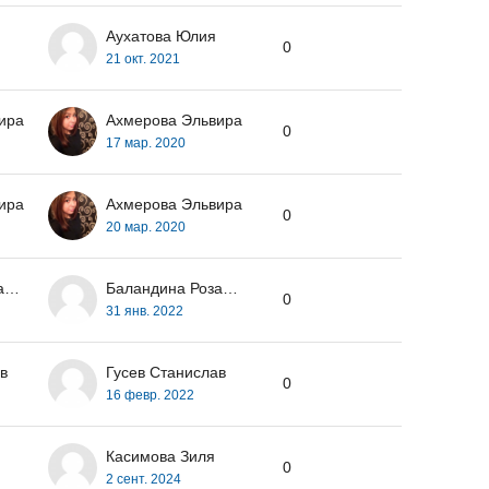
Аухатова Юлия
0
21 окт. 2021
ира
Ахмерова Эльвира
0
17 мар. 2020
ира
Ахмерова Эльвира
0
20 мар. 2020
Баландина Розалина
Баландина Розалина
0
31 янв. 2022
в
Гусев Станислав
0
16 февр. 2022
Касимова Зиля
0
2 сент. 2024