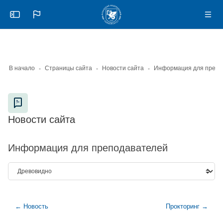
Skip to sidebar navigation menu
Skip to mobile navigation menu
Skip to page footer
Перейти к основному содержанию
Откройте боковую панель
Нави
В начало
Страницы сайта
Новости сайта
Информация для препо
Блоки
Новости сайта
Блоки
Информация для преподавателей
← Новость
Прокторинг →