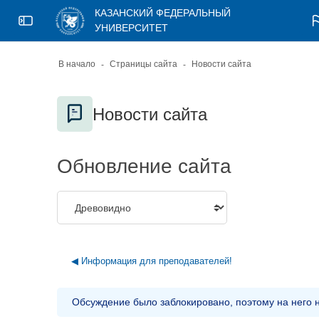
Skip to sidebar navigation menu
Skip to page footer
Перейти к основному содержанию
КАЗАНСКИЙ ФЕДЕРАЛЬНЫЙ
Откройте боковую панель
УНИВЕРСИТЕТ
В начало
Страницы сайта
Новости сайта
Блоки
Новости сайта
Блоки
Обновление сайта
◀︎ Информация для преподавателей!
Обсуждение было заблокировано, поэтому на него н