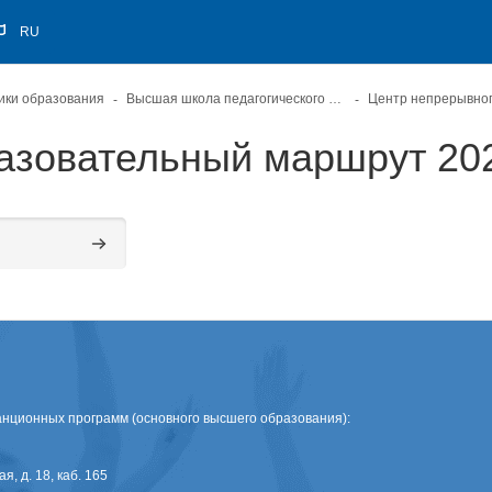
RU
ики образования
Высшая школа педагогического мастерства
азовательный маршрут 20
Поиск курса
нционных программ (основного высшего образования):
я, д. 18, каб. 165