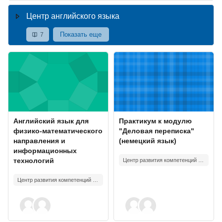
Центр английского языка
Показать еще
7
Изображение курса" Английский язык для физико-математическ
Изображение курса" Практикум к
Изображение курса
Название курса
Изображение курса
Название курса
Английский язык для
Практикум к модулю
физико-математического
"Деловая переписка"
направления и
(немецкий язык)
информационных
технологий
Центр развития компетенций "UNIVERSUМ+" ИМО
Центр развития компетенций "UNIVERSUМ+" ИМО