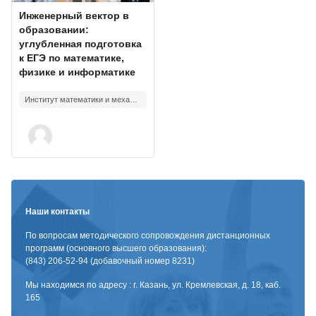
Изображение курса
Название курса
Инженерный вектор в
образовании:
углубленная подготовка
к ЕГЭ по математике,
физике и информатике
Институт математики и механики им. Н.И.Лобачевского
Наши контакты
По вопросам методического сопровождения дистанционных
программ (основного высшего образования):
(843) 206-52-94 (добавочный номер 8231)
Мы находимся по адресу : г. Казань, ул. Кремлевская, д. 18, каб.
165