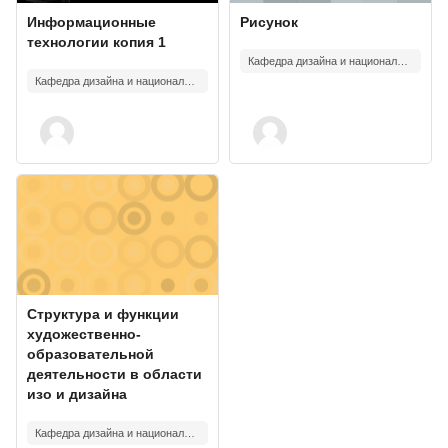
Изображение курса
Название курса
Изображение курса
Название курса
Информационные
Рисунок
технологии копия 1
Кафедра дизайна и национальных искусств
Кафедра дизайна и национальных искусств
Изображение курса" Структура и функции художественно-образов
Изображение курса
Название курса
Структура и функции
художественно-
образовательной
деятельности в области
изо и дизайна
Кафедра дизайна и национальных искусств