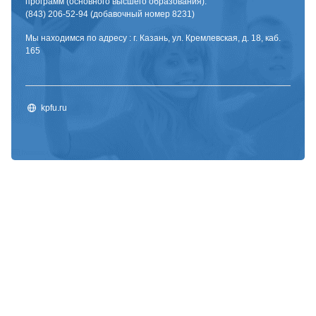
программ (основного высшего образования):
(843) 206-52-94 (добавочный номер 8231)
Мы находимся по адресу : г. Казань, ул. Кремлевская, д. 18, каб.
165
kpfu.ru