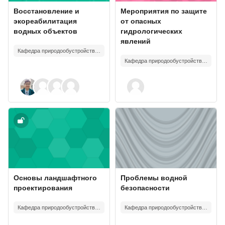
Изображение курса
Название курса
Изображение курса
Название курса
Восстановление и
Мероприятия по защите
экореабилитация
от опасных
водных объектов
гидрологических
явлений
Кафедра природообустройства и водопользования
Кафедра природообустройства и водопользования
Изображение курса" Основы ландшафтного проектирования
Изображение курса" Проблемы в
Изображение курса
Название курса
Изображение курса
Название курса
Основы ландшафтного
Проблемы водной
проектирования
безопасности
Кафедра природообустройства и водопользования
Кафедра природообустройства и водопользования