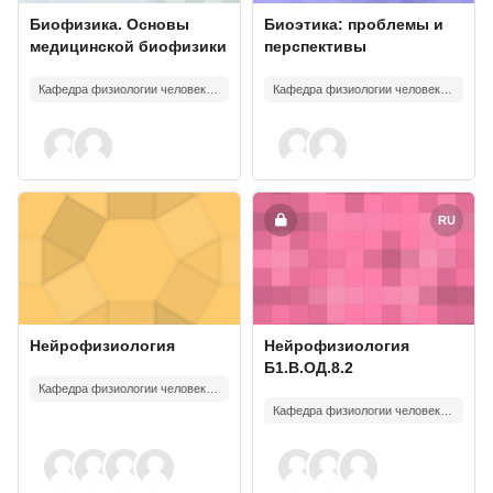
Course image
Course name
Course image
Course name
Биофизика. Основы
Биоэтика: проблемы и
медицинской биофизики
перспективы
Кафедра физиологии человека и животных
Кафедра физиологии человека и животных
Course image" Нейрофизиология
Course image" Нейрофизиология
RU
Course image
Course name
Course image
Course name
Нейрофизиология
Нейрофизиология
Б1.В.ОД.8.2
Кафедра физиологии человека и животных
Кафедра физиологии человека и животных