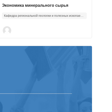
Изображение курса
Название курса
Экономика минерального сырья
Кафедра региональной геологии и полезных ископаемых