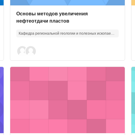
Изображение курса
Название курса
Основы методов увеличения
нефтеотдачи пластов
Кафедра региональной геологии и полезных ископаемых
ких пород
Изображение курса" Правила техники безопасности и 
И