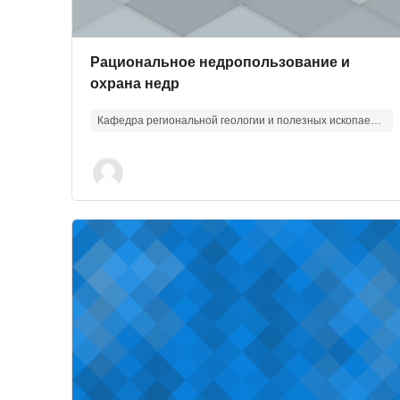
Изображение курса
Название курса
Рациональное недропользование и
охрана недр
Кафедра региональной геологии и полезных ископаемых
Изображение курса" Геофизические исследован