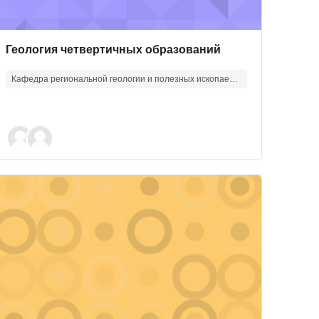
Изображение курса
Название курса
Геология четвертичных образований
Кафедра региональной геологии и полезных ископаемых
еотдачи пластов
зображение курса" Петрография магматических пород