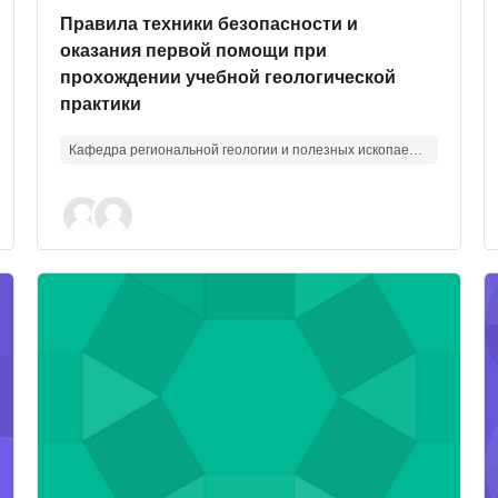
Изображение курса
Название курса
Правила техники безопасности и
оказания первой помощи при
прохождении учебной геологической
практики
Кафедра региональной геологии и полезных ископаемых
омики, организации и управления в области геологоразве
Изображение курса" Уральская геологическая практика
И