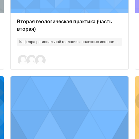
Изображение курса
Название курса
Вторая геологическая практика (часть
вторая)
Кафедра региональной геологии и полезных ископаемых
ия скважин
Изображение курса" Основы методов увеличения нефт
И