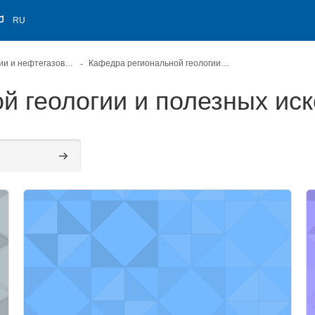
RU
Институт геологии и нефтегазовых технологий
Кафедра региональной геологии и полезных ископаемых
й геологии и полезных ис
Поиск курса
вание и охрана недр
Изображение курса" Вторая геологическая практика (ча
И