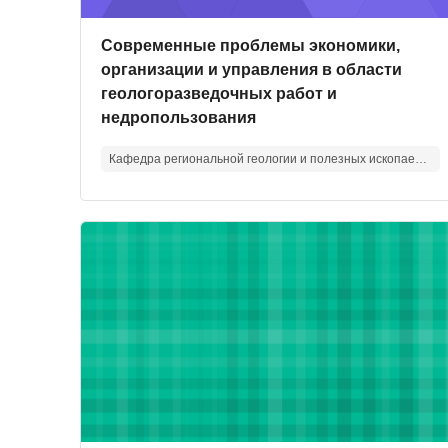
Изображение курса
Название курса
Современные проблемы экономики,
организации и управления в области
геологоразведочных работ и
недропользования
Кафедра региональной геологии и полезных ископаемых
Изображение курса" Экзогенное рудообразован