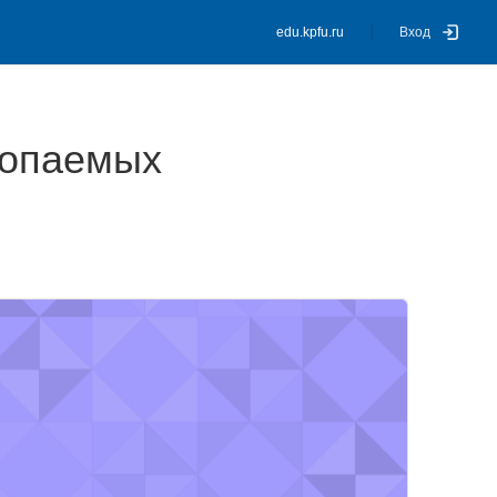
edu.kpfu.ru
Вход
копаемых
сть вторая)
зображение курса" Геология четвертичных образований