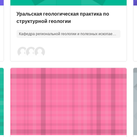
Изображение курса
Название курса
Уральская геологическая практика по
структурной геологии
Кафедра региональной геологии и полезных ископаемых
ие
Изображение курса" Экологическая геология
И