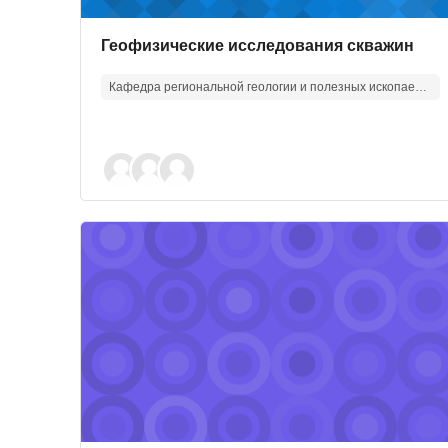
Изображение курса
Название курса
Геофизические исследования скважин
Кафедра региональной геологии и полезных ископаемых
Изображение курса" Петрография метаморфичес