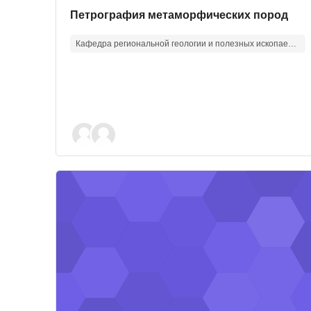
Изображение курса
Название курса
Петрография метаморфических пород
Кафедра региональной геологии и полезных ископаемых
Изображение курса" Современные проблемы экон