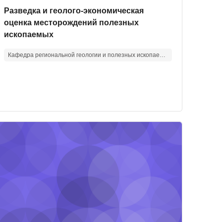
Изображение курса
Название курса
Разведка и геолого-экономическая
оценка месторождений полезных
ископаемых
Кафедра региональной геологии и полезных ископаемых
дочных работ и недропользования
 по структурной геологии
зображение курса" Учение о фациях