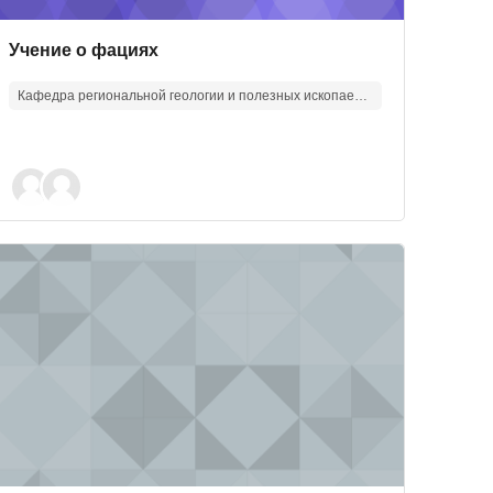
Изображение курса
Название курса
Учение о фациях
Кафедра региональной геологии и полезных ископаемых
зображение курса" Экономика минерального сырья