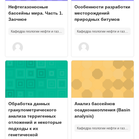
Изображение курса
Название курса
Изображение курса
Название курса
Нефтегазоносные
Особенности разработки
бассейны мира. Часть 1.
месторождений
Заочное
природных битумов
Кафедра геологии нефти и газа имени акад.А.А.Трофимука
Кафедра геологии нефти и газа имени акад.А.А.Трофимука
Изображение курса" Обработка данных гранулометрического ана
Изображение курса" Анализ басс
Изображение курса
Название курса
Изображение курса
Название курса
Обработка данных
Анализ бассейнов
гранулометрического
осадконакопления (Basin
анализа терригенных
analysis)
отложений и некоторые
подходы к их
Кафедра геологии нефти и газа имени акад.А.А.Трофимука
генетической