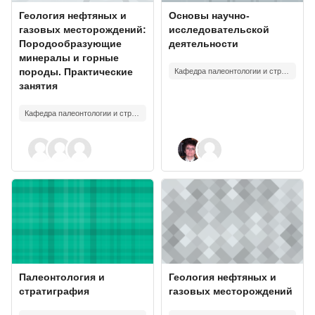
Изображение курса
Название курса
Изображение курса
Название курса
Геология нефтяных и
Основы научно-
газовых месторождений:
исследовательской
Породообразующие
деятельности
минералы и горные
породы. Практические
Кафедра палеонтологии и стратиграфии
занятия
Кафедра палеонтологии и стратиграфии
Изображение курса" Палеонтология и стратиграфия
Изображение курса" Геология н
Изображение курса
Название курса
Изображение курса
Название курса
Палеонтология и
Геология нефтяных и
стратиграфия
газовых месторождений