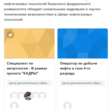
нефтегазовых технологий Казанского федерального
университета обладает уникальными кадровыми и научно-
техническими возможностями в сфере нефтегазовых
технологий.
Изображение курса" Специалист по метрологии - В рамках прое
Изображение курса" Оператор по
Изображение курса
Название курса
Изображение курса
Название курса
Специалист по
Оператор по добыче
метрологии - В рамках
нефти и газа 4-го
проекта "КАДРЫ"
разряда
Центр дополнительного образования, менеджмента качества и маркетинга ИГиНТ
Центр дополнительного образования, менеджмента качества и маркетинга ИГиНТ