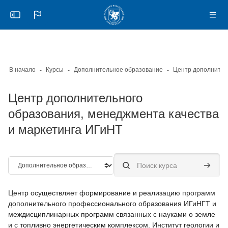
Skip to sidebar navigation menu
Skip to mobile navigation menu
Skip to page footer
Перейти к основному содержанию
Откройте боковую панель
Нави
В начало
Курсы
Дополнительное образование
Центр дополнительного
образования, менеджмента качества
и маркетинга ИГиНТ
Категории курсов
Поиск курса
Поиск к
Центр осуществляет формирование и реализацию программ
дополнительного профессионального образования ИГиНГТ и
междисциплинарных программ связанных с науками о земле
и с топливно энергетическим комплексом. Институт геологии и