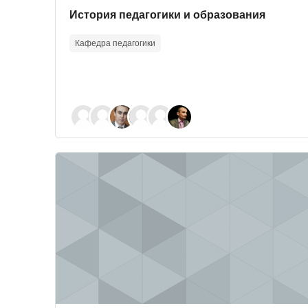
Course image
Course name
История педагогики и образования
Кафедра педагогики
Course image" Методология и методы педагогич