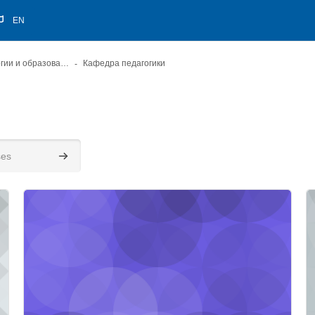
EN
Институт психологии и образования
Кафедра педагогики
Search courses
льность
Course image" Вожатская деятельность
C