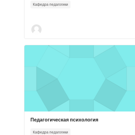
Кафедра педагогики
Course image" Педагогическая психология
Course image
Course name
Педагогическая психология
Кафедра педагогики