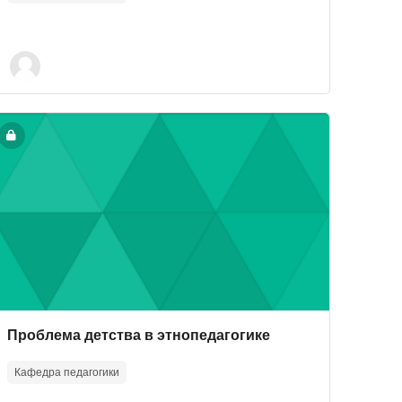
епрерывного образования
ourse image" Проблема детства в этнопедагогике
Course image
Course name
Проблема детства в этнопедагогике
Кафедра педагогики