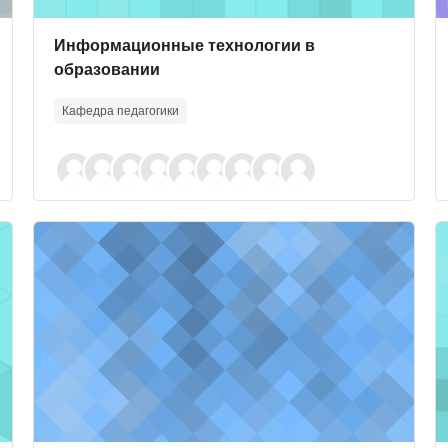
Course image
Course name
Информационные технологии в
образовании
Кафедра педагогики
я
Course image" Комплексная социально-педагогическая
C