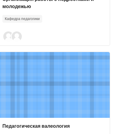
молодежью
Кафедра педагогики
авлений)
ourse image" Педагогическая валеология
Course image
Course name
Педагогическая валеология