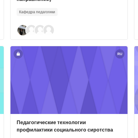
Кафедра педагогики
Course image" Педагогические технологии профилакти
C
RU
Course image
Course name
Педагогические технологии
профилактики социального сиротства