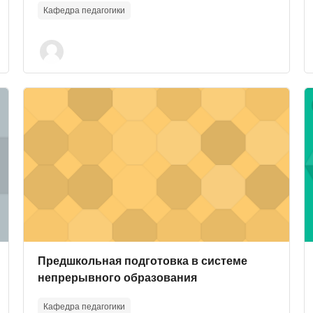
Кафедра педагогики
леваемости и инвалидности учащихся
Course image" Предшкольная подготовка в системе н
C
Course image
Course name
Предшкольная подготовка в системе
непрерывного образования
Кафедра педагогики