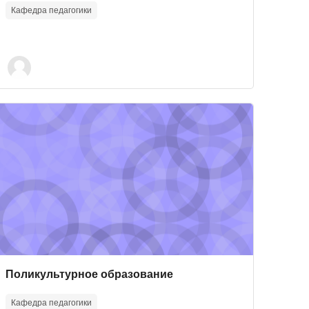
Кафедра педагогики
ки социального сиротства
ourse image" Поликультурное образование
Course image
Course name
Поликультурное образование
Кафедра педагогики