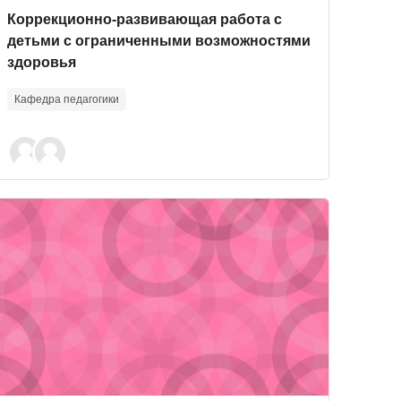
Course image
Course name
Коррекционно-развивающая работа с
детьми с ограниченными возможностями
здоровья
Кафедра педагогики
дагогического исследования
ourse image" Основы профориентологии