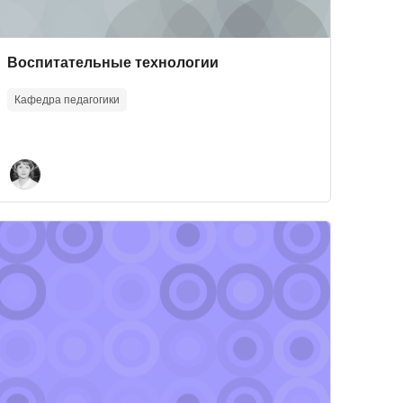
Course image
Course name
Воспитательные технологии
Кафедра педагогики
вании
ourse image" Исследовательские методы