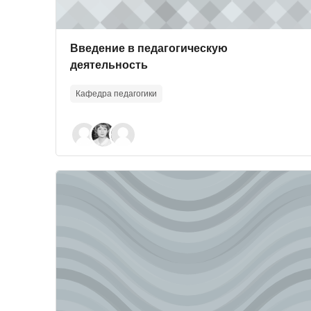
Course image
Course name
Введение в педагогическую
деятельность
Кафедра педагогики
Course image" Научные основы и технологии со