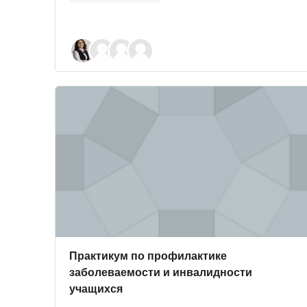
Course image" Практикум по профилактике забо
Course image
Course name
Практикум по профилактике
заболеваемости и инвалидности
учащихся