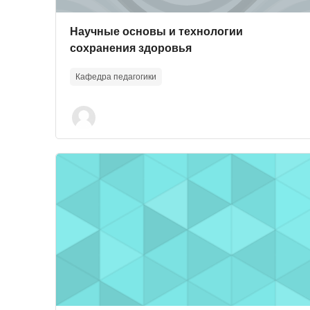
Course image
Course name
Научные основы и технологии
сохранения здоровья
Кафедра педагогики
Course image" История педагогики и образовани