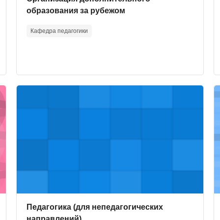
образования за рубежом
Кафедра педагогики
и
Course image" Педагогика (для непедагогических напр
C
Course image
Course name
Педагогика (для непедагогических
направлений)