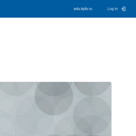
edu.kpfu.ru
Log in
ourse image" Воспитательные технологии