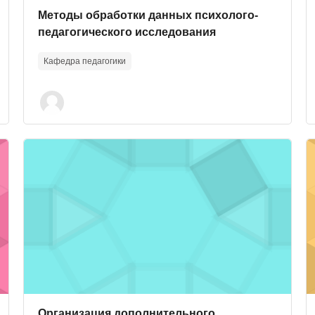
Course image
Course name
Методы обработки данных психолого-
педагогического исследования
Кафедра педагогики
Course image" Организация дополнительного образова
C
Course image
Course name
Организация дополнительного