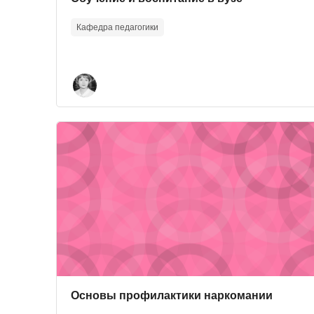
Кафедра педагогики
Course image" Основы профилактики наркомани
Course image
Course name
Основы профилактики наркомании