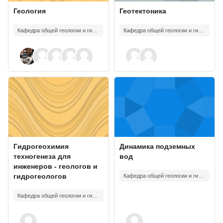
Изображение курса
Название курса
Изображение курса
Название курса
Геология
Геотектоника
Кафедра общей геологии и гидрогеологии
Кафедра общей геологии и гидрогеологии
Изображение курса" Гидрогеохимия техногенеза для инженеров -
Изображение курса" Динамика п
Изображение курса
Название курса
Изображение курса
Название курса
Гидрогеохимия
Динамика подземных
техногенеза для
вод
инженеров - геологов и
гидрогеологов
Кафедра общей геологии и гидрогеологии
Кафедра общей геологии и гидрогеологии