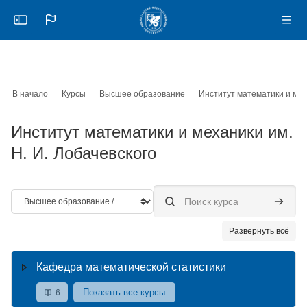
Skip to sidebar navigation menu
Skip to mobile navigation menu
Skip to page footer
Перейти к основному содержанию
Откройте боковую панель
Нави
В начало
Курсы
Высшее образование
Институт математики и механики им.
Н. И. Лобачевского
Категории курсов
Поиск курса
Поиск к
Развернуть всё
Кафедра математической статистики
Показать все курсы
6