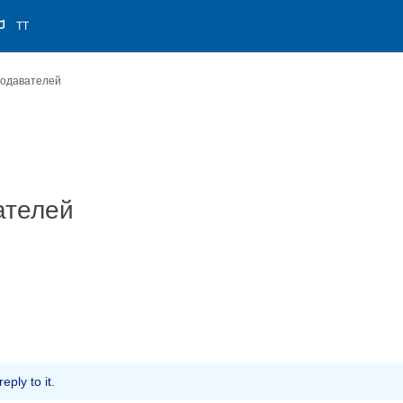
TT
одавателей
ателей
ply to it.