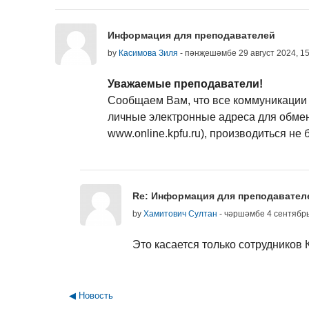
Number of replies: 1
Информация для преподавателей
by
Касимова Зиля
-
пәнҗешәмбе 29 август 2024, 15
Уважаемые преподаватели!
Сообщаем Вам, что все коммуникации 
личные электронные адреса для обмена
www.online.kpfu.ru), производиться н
In reply to Касимова Зиля
Re: Информация для преподавател
by
Хамитович Султан
-
чәршәмбе 4 сентябрь
Это касается только сотрудников 
◀︎ Новость