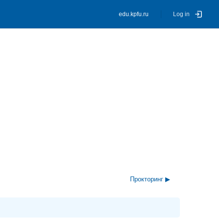
edu.kpfu.ru
Log in
Прокторинг ▶︎