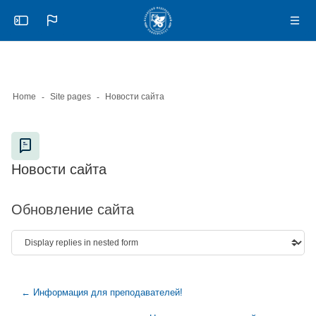
Skip to sidebar navigation menu
Skip to mobile navigation menu
Skip to page footer
Баш эчтәлеккә күчү
Откройте боковую панель
Navig
Home
Site pages
Новости сайта
Blocks
Новости сайта
Blocks
Обновление сайта
← Информация для преподавателей!