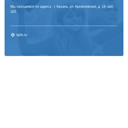
Мы находимся по адресу : г. Казань, ул. Кремлевская, д. 18, каб.
165
kpfu.ru