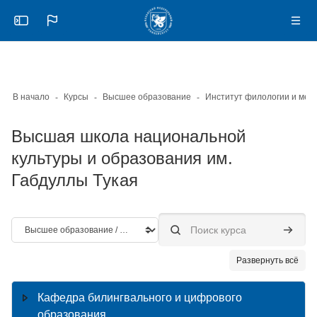
Skip to sidebar navigation menu
Skip to mobile navigation menu
Skip to page footer
Перейти к основному содержанию
Откройте боковую панель
Нави
В начало
Курсы
Высшее образование
Высшая школа национальной
культуры и образования им.
Габдуллы Тукая
Категории курсов
Поиск курса
Поиск к
Развернуть всё
Кафедра билингвального и цифрового
образования