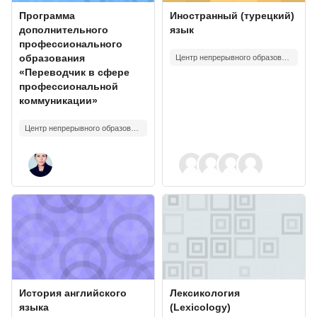
Course image
Course name
Course image
Course name
Программа
Иностранный (турецкий)
дополнительного
язык
профессионального
образования
Центр непрерывного образования "Логос"
«Переводчик в сфере
профессиональной
коммуникации»
Центр непрерывного образования "Логос"
Course image" История английского языка
Course image" Лексикология (Lex
Course image
Course name
Course image
Course name
История английского
Лексикология
языка
(Lexicology)