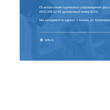
По вопросам методического сопровождения диста
(843) 206-52-94 (добавочный номер 8231)
Мы находимся по адресу : г. Казань, ул. Кремлевска
kpfu.ru