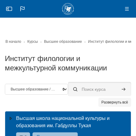
Skip to sidebar navigation menu
Skip to mobile navigation menu
Skip to page footer
Перейти к основному содержанию
Откройте боковую панель
Нави
В начало
Курсы
Высшее образование
Институт филологии и
межкультурной коммуникации
Категории курсов
Поиск курса
Поиск к
Развернуть всё
Высшая школа национальной культуры и
образования им. Габдуллы Тукая