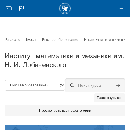
Skip to sidebar navigation menu
Skip to mobile navigation menu
Skip to page footer
Перейти к основному содержанию
Откройте боковую панель
Нави
В начало
Курсы
Высшее образование
Институт математики и механики им.
Н. И. Лобачевского
Категории курсов
Поиск курса
Поиск к
Развернуть всё
Просмотреть все подкатегории