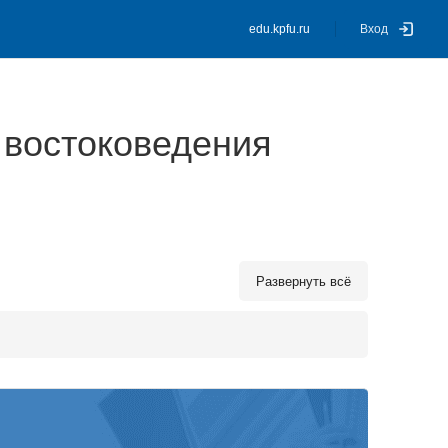
edu.kpfu.ru
Вход
 востоковедения
Развернуть всё