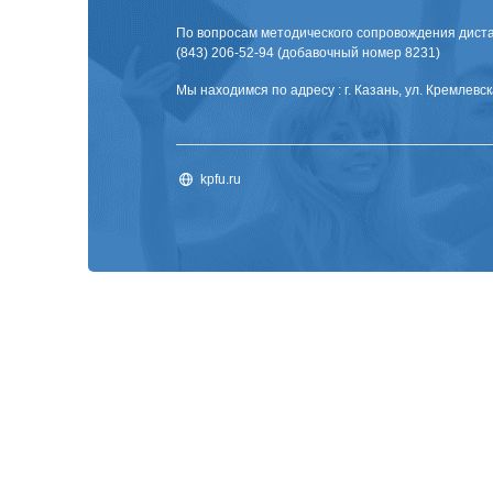
По вопросам методического сопровождения диста
(843) 206-52-94 (добавочный номер 8231)
Мы находимся по адресу : г. Казань, ул. Кремлевска
kpfu.ru