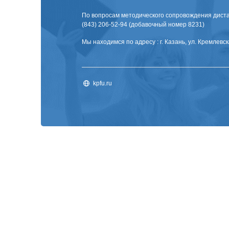
По вопросам методического сопровождения диста
(843) 206-52-94 (добавочный номер 8231)
Мы находимся по адресу : г. Казань, ул. Кремлевска
kpfu.ru