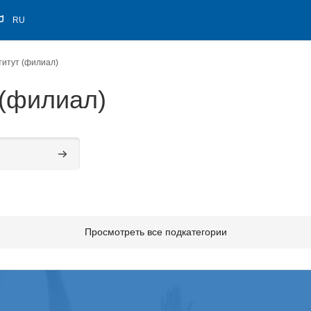
RU
титут (филиал)
 (филиал)
Поиск курса
Просмотреть все подкатегории