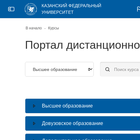
Skip to sidebar navigation menu
Skip to page footer
Перейти к основному содержанию
КАЗАНСКИЙ ФЕДЕРАЛЬНЫЙ
Откройте боковую панель
УНИВЕРСИТЕТ
В начало
Курсы
Портал дистанционно
Категории курсов
Поиск курса
Высшее образование
Довузовское образование