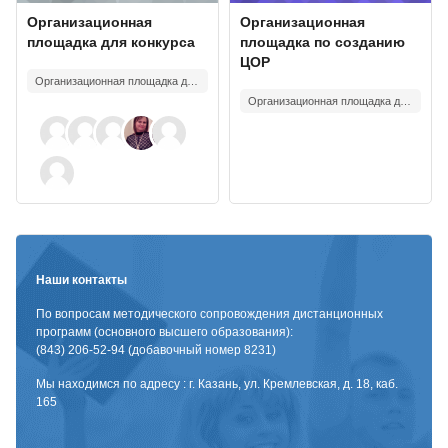
Изображение курса
Название курса
Изображение курса
Название курса
Организационная
Организационная
площадка для конкурса
площадка по созданию
ЦОР
Организационная площадка для конкурса
Организационная площадка для конкурса
Наши контакты
По вопросам методического сопровождения дистанционных
программ (основного высшего образования):
(843) 206-52-94 (добавочный номер 8231)
Мы находимся по адресу : г. Казань, ул. Кремлевская, д. 18, каб.
165